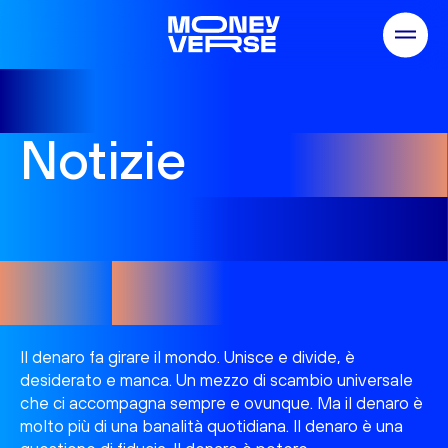
Hamburger
Notizie
Il denaro fa girare il mondo. Unisce e divide, è
desiderato e manca. Un mezzo di scambio universale
che ci accompagna sempre e ovunque. Ma il denaro è
molto più di una banalità quotidiana. Il denaro è una